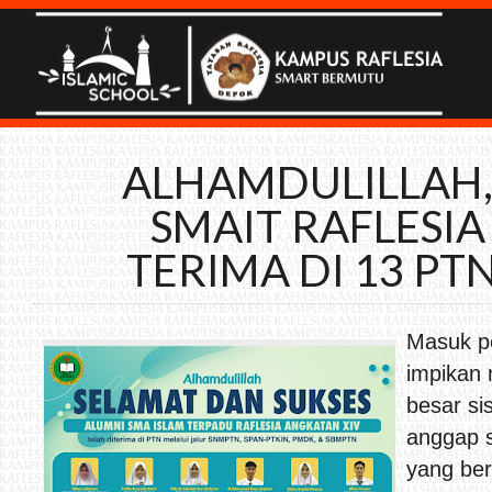
ALHAMDULILLAH,
SMAIT RAFLESIA 
TERIMA DI 13 PT
Masuk pe
impikan 
besar si
anggap s
yang ber