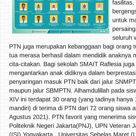
fasilitas
bergengs
untuk ma
persaing
seluruh 
PTN juga merupakan kebanggaan bagi orang t
tua merasa berhasil dalam mendidik anaknya 
cita-citakan. Bagi sekolah SMAIT Raflesia jug
mengantarkan anak didiknya dalam berprestas
penyaringan masuk PTN baik dari jalur SNM
maupun jalur SBMPTN. Alhamdulillah pada sisw
XIV ini terdapat 30 orang (yang tadinya hanya 
mandiri) di terima di PTN dari 72 orang siswa 
Agustus 2021). PTN favorit yang menerima sis
Politeknik Negeri Jakarta(PNJ), UPN Veteran Ja
(ISI) Yogyakarta , Universitas Sebelas Maret (