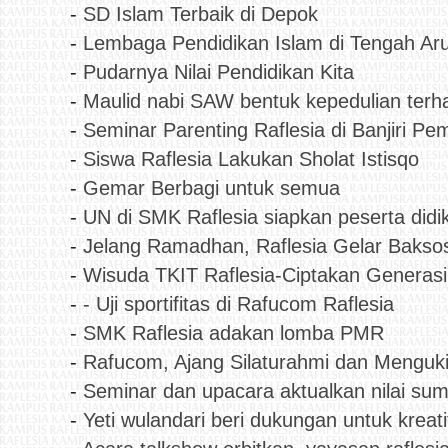
-
SD Islam Terbaik di Depok
-
Lembaga Pendidikan Islam di Tengah Arus
-
Pudarnya Nilai Pendidikan Kita
-
Maulid nabi SAW bentuk kepedulian ter
-
Seminar Parenting Raflesia di Banjiri Pe
-
Siswa Raflesia Lakukan Sholat Istisqo
-
Gemar Berbagi untuk semua
-
UN di SMK Raflesia siapkan peserta didik
-
Jelang Ramadhan, Raflesia Gelar Bakso
-
Wisuda TKIT Raflesia-Ciptakan Generasi
-
- Uji sportifitas di Rafucom Raflesia
-
SMK Raflesia adakan lomba PMR
-
Rafucom, Ajang Silaturahmi dan Menguki
-
Seminar dan upacara aktualkan nilai s
-
Yeti wulandari beri dukungan untuk kreati