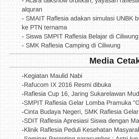
-
Acara talkshow orbitkan, yayasan rafles
alquran
-
SMAIT Raflesia adakan simulasi UNBK bu
ke PTN ternama
-
Siswa SMPIT Raflesia Belajar di Ciliwung
-
SMK Raflesia Camping di Ciliwung
Media Ceta
-
Kegiatan Maulid Nabi
-
Rafucom IX 2016 Resmi dibuka
-
Raflesia Cup 16, Jaring Sukarelawan Mu
-
SMPIT Raflesia Gelar Lomba Pramuka "
-
Cinta Budaya Negeri, SMK Raflesia Gelar
-
SDIT Raflesia Apresiasi Siswa dengan Ma
-
Klinik Raflesia Peduli Kesehatan Masyara
-
Seminar Parenting narasumber : Astri Ivo