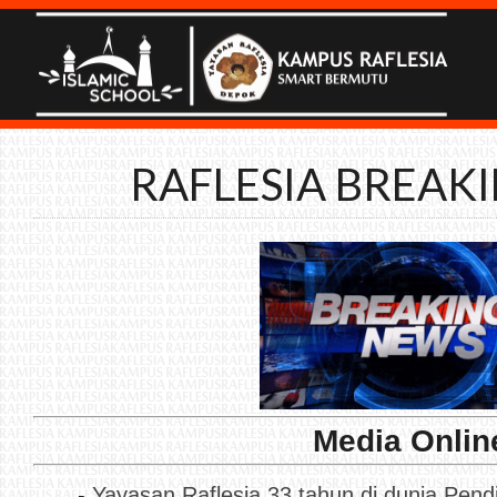
RAFLESIA BREAK
Media Onlin
-
Yayasan Raflesia 33 tahun di dunia Pend