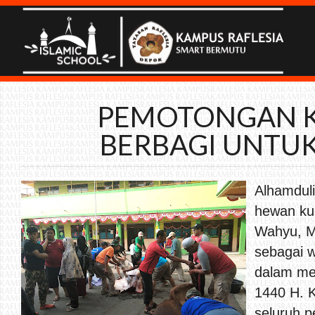
PEMOTONGAN K
BERBAGI UNTU
Alhamduli
hewan kur
Wahyu, M
sebagai w
dalam me
1440 H. K
seluruh p