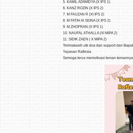
5. KAMIL ADIWIDYA (X IPS 1)
6. KANZ ROZIN (X IPS 2)
7. M FAUZAN R (XI IPS 2)
8. M FATIH Al SEINA (X IPS 2)
9. M ZHOFRAN (X IPS 1)
10. NAUFAL ATHALLA (XI MIPA 2)
11. SIDIK ZAEN ( X MIPA 2)
Terimakasih utk doa dan support dari Bapa
Yayasan Raflesia.
Semoga terus memotivasi teman-temannya u