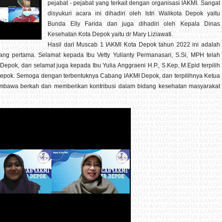
pejabat - pejabat yang terkait dengan organisasi IAKMI. Sangat
disyukuri acara ini dihadiri oleh Istri Walikota Depok yaitu
Bunda Elly Farida dan juga dihadiri oleh Kepala Dinas
Kesehatan Kota Depok yaitu dr Mary Liziawati.
Hasil dari Muscab 1 IAKMI Kota Depok tahun 2022 ini adalah
ng pertama. Selamat kepada Ibu Vetty Yulianty Permanasari, S.Si, MPH telah
Depok, dan selamat juga kepada Ibu Yulia Anggraeni H.P., S.Kep, M.Epid terpilih
epok. Semoga dengan terbentuknya Cabang IAKMI Depok, dan terpilihnya Ketua
mbawa berkah dan memberikan kontribusi dalam bidang kesehatan masyarakat