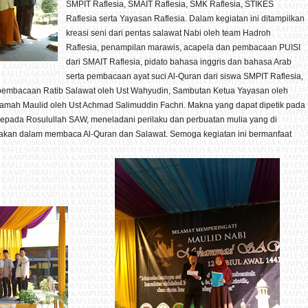
SMPIT Raflesia, SMAIT Raflesia, SMK Raflesia, STIKES
Raflesia serta Yayasan Raflesia. Dalam kegiatan ini ditampilkan
kreasi seni dari pentas salawat Nabi oleh team Hadroh
Raflesia, penampilan marawis, acapela dan pembacaan PUISI
dari SMAIT Raflesia, pidato bahasa inggris dan bahasa Arab
serta pembacaan ayat suci Al-Quran dari siswa SMPIT Raflesia,
, pembacaan Ratib Salawat oleh Ust Wahyudin, Sambutan Ketua Yayasan oleh
amah Maulid oleh Ust Achmad Salimuddin Fachri. Makna yang dapat dipetik pada
 kepada Rosulullah SAW, meneladani perilaku dan perbuatan mulia yang di
akan dalam membaca Al-Quran dan Salawat. Semoga kegiatan ini bermanfaat