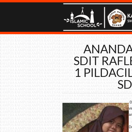
ANANDA 
SDIT RAFL
1 PILDACI
SD
D
v
an
D