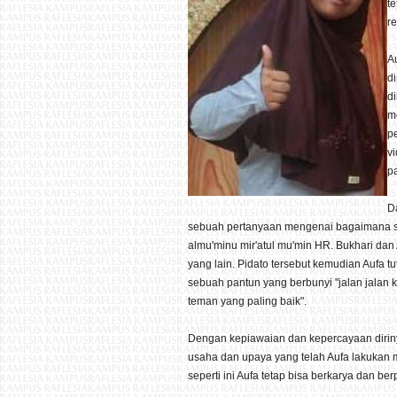
t
r
Au
d
d
m
p
v
pa
D
sebuah pertanyaan mengenai bagaimana se
almu'minu mir'atul mu'min HR. Bukhari dan
yang lain. Pidato tersebut kemudian Aufa
sebuah pantun yang berbunyi "jalan jalan 
teman yang paling baik".
Dengan kepiawaian dan kepercayaan diriny
usaha dan upaya yang telah Aufa lakukan
seperti ini Aufa tetap bisa berkarya dan ber