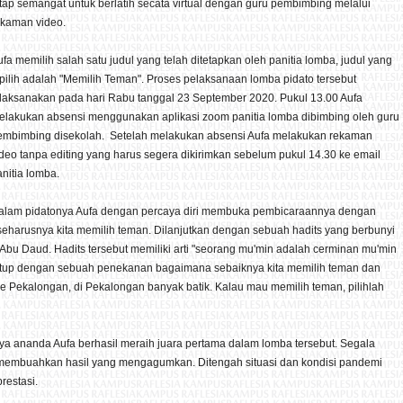
etap semangat untuk berlatih secata virtual dengan guru pembimbing melalui
ekaman video.
fa memilih salah satu judul yang telah ditetapkan oleh panitia lomba, judul yang
ipilih adalah "Memilih Teman". Proses pelaksanaan lomba pidato tersebut
ilaksanakan pada hari Rabu tanggal 23 September 2020. Pukul 13.00 Aufa
elakukan absensi menggunakan aplikasi zoom panitia lomba dibimbing oleh guru
embimbing disekolah. Setelah melakukan absensi Aufa melakukan rekaman
ideo tanpa editing yang harus segera dikirimkan sebelum pukul 14.30 ke email
nitia lomba.
alam pidatonya Aufa dengan percaya diri membuka pembicaraannya dengan
harusnya kita memilih teman. Dilanjutkan dengan sebuah hadits yang berbunyi
 Abu Daud. Hadits tersebut memiliki arti "seorang mu'min adalah cerminan mu'min
 tutup dengan sebuah penekanan bagaimana sebaiknya kita memilih teman dan
ke Pekalongan, di Pekalongan banyak batik. Kalau mau memilih teman, pilihlah
a ananda Aufa berhasil meraih juara pertama dalam lomba tersebut. Segala
 membuahkan hasil yang mengagumkan. Ditengah situasi dan kondisi pandemi
prestasi.